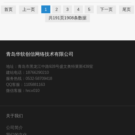
首页
上一页
1
2
3
4
5
下一页
尾页
共191页1908条数据
青岛华软创信网络技术有限公司
地址：青岛市黑龙江中路928号盛文奥特莱斯439室
建站电话：18766290210
服务热线：0532-58709418
QQ客服：1105881163
微信客服：hrcx010
关于我们
公司简介
我们的文化