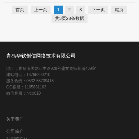
首页
上一页
1
2
3
下一页
尾页
共3页28条数据
青岛华软创信网络技术有限公司
地址：青岛市黑龙江中路928号盛文奥特莱斯439室
建站电话：18766290210
服务热线：0532-58709418
QQ客服：1105881163
微信客服：hrcx010
关于我们
公司简介
我们的文化