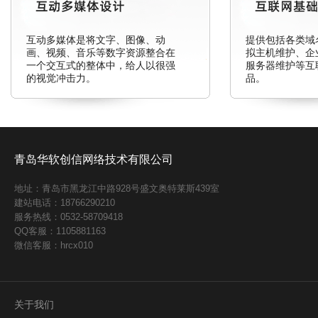
互动多媒体是将文字、图像、动
提供包括各类域
画、视频、音乐等数字资源整合在
拟主机维护、企
一个交互式的整体中，给人以很强
服务器维护等互
的视觉冲击力。
品。
青岛华软创信网络技术有限公司
地址：青岛市黑龙江中路928号盛文奥特莱斯439室
建站电话：18766290210
服务热线：0532-58709418
QQ客服：1105881163
微信客服：hrcx010
关于我们