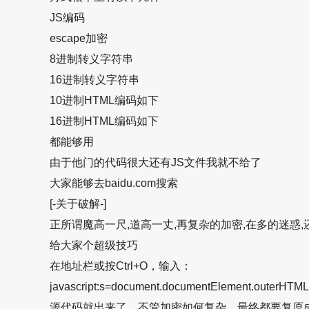
JS编码
escape加密
8进制转义字符串
16进制转义字符串
10进制HTML编码如下
16进制HTML编码如下
都能够用
由于他门的代码很大还有JS文件我就不给了
大家能够去baidu.com搜索
[-关于破解-]
正所谓魔高一尺,道高一丈,再复杂的加密,在多的迷惑,
给大家个超级技巧
在地址栏或按Ctrl+O，输入：
javascript:s=document.documentElement.outerHTML;d
源代码就出来了。不管加密如何复杂，最终都要复原成阅读器能够