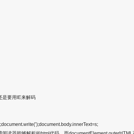
还是要用IE来解码
ocument.write(’);document.body.innerText=s;
解析的html代码，而documentElement.outerHTM