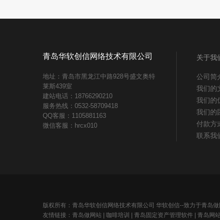
青岛华软创信网络技术有限公司
关于我
地址：青岛市黑龙江中路928号盛文奥特
公司简
莱斯439室
我们的
建站电话：18766290210
我们的
服务热线：0532-58709418
我们的
QQ客服：1105881163
付款方
微信客服：hrcx010
联系我
版权所有：青岛华软创信网络技术有限公司 华软创信--致力于青岛
友情链接：
青岛做网站
|
咖啡培训
|
青岛固定资产管理软件
|
青岛网