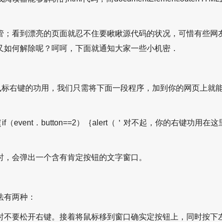
看到漂亮的页面就忍不住要瞅瞅源代码的状况，可惜有些网友用ja
又如何解除呢？呵呵，下面就通知大家一些小机密．
的锁住鼠标右键的功用，我们只需将下面一段程序，加到你的网页上就
 click（）｛if（event．button==2）｛alert（＇对不起，你的右键
时，会弹出一个含有肯定按钮的文字窗口。
法有两种：
时不要松开右键。接着将鼠标移到窗口确实定按钮上，同时按下